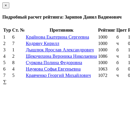
×
Подробный расчет рейтинга: Зарипов Данил Вадимович
Тур
Ст. №
Противник
Рейтинг
Цвет
1
6
Крайнова Екатерина Сергеевна
1000
б
1
2
7
Кодряну Кирилл
1000
ч
0
3
1
Дышлюк Ярослав Александрович
1000
б
1
4
2
Щекочихина Вероника Николаевна
1086
ч
1
5
8
Суркова Полина Федоровна
1000
б
1
6
4
Наумова Софья Евгеньевна
1063
б
0
7
5
Кравченко Георгий Михайлович
1072
ч
0
∑