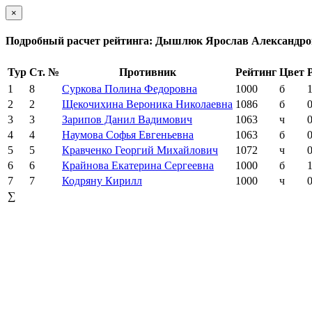
×
Подробный расчет рейтинга: Дышлюк Ярослав Александр
Тур
Ст. №
Противник
Рейтинг
Цвет
1
8
Суркова Полина Федоровна
1000
б
1
2
2
Щекочихина Вероника Николаевна
1086
б
0
3
3
Зарипов Данил Вадимович
1063
ч
0
4
4
Наумова Софья Евгеньевна
1063
б
0
5
5
Кравченко Георгий Михайлович
1072
ч
0
6
6
Крайнова Екатерина Сергеевна
1000
б
1
7
7
Кодряну Кирилл
1000
ч
0
∑