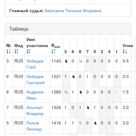
Главный судья:
Березина Татьяна Игоревна
Таблица
Имя
№
Фед
участника
R
Очки
нач
3
6
8
7
5
2
4
1
3
RUS
Лебедев
1140
♞
0
½
0
0
0
0
0
0.5
Глеб
6
RUS
Лебедев
1221
1
♞
0
1
0
0
0
0
2.0
Григорий
8
RUS
Андреев
1280
½
1
♞
0
0
0
0
-
1.5
Иван
7
RUS
Альперт
1326
1
0
1
♞
1
0
0
0
3.0
Владияр
5
RUS
Попов
1416
1
1
1
0
♞
0
0
0
3.0
Леонид