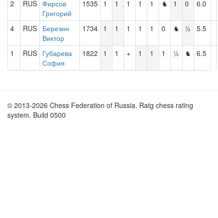
2
RUS
Фирсов
1535
1
1
1
1
1
♞
1
0
6.0
Григорий
4
RUS
Березин
1734
1
1
1
1
1
0
♞
½
5.5
Виктор
1
RUS
Губарева
1822
1
1
+
1
1
1
½
♞
6.5
София
© 2013-2026 Chess Federation of Russia. Ratg chess rating
system. Build 0500