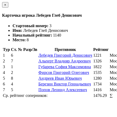
×
Карточка игрока Лебедев Глеб Денисович
Стартовый номер:
3
Имя:
Лебедев Глеб Денисович
Начальный рейтинг:
1140
Место:
8
Тур
Ст. №
Разр/Зв
Противник
Рейтинг
1
6
Лебедев Григорий Денисович
1221
Мос
2
7
Альперт Владияр Андреевич
1326
Мос
3
1
Губарева София Максимовна
1822
Мос
4
2
Фирсов Григорий Олегович
1535
Мос
5
8
Андреев Иван Юрьевич
1280
Мос
6
4
Березин Виктор Геннадьевич
1734
Мос
7
5
Попов Леонид Алексеевич
1416
Мос
Ср. рейтинг соперников:
1476.29
∑