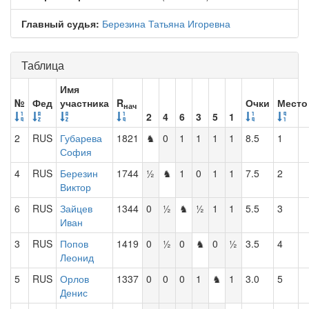
Главный судья:
Березина Татьяна Игоревна
Таблица
Имя
№
Фед
участника
R
Очки
Место
нач
2
4
6
3
5
1
2
RUS
Губарева
1821
♞
0
1
1
1
1
8.5
1
София
4
RUS
Березин
1744
½
♞
1
0
1
1
7.5
2
Виктор
6
RUS
Зайцев
1344
0
½
♞
½
1
1
5.5
3
Иван
3
RUS
Попов
1419
0
½
0
♞
0
½
3.5
4
Леонид
5
RUS
Орлов
1337
0
0
0
1
♞
1
3.0
5
Денис