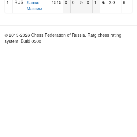
1
RUS
Лашко
1515
0
0
½
0
1
♞
2.0
6
Максим
© 2013-2026 Chess Federation of Russia. Ratg chess rating
system. Build 0500