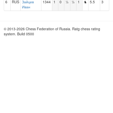
6
RUS
Зайцев
1344
1
0
½
½
1
♞
5.5
3
Иван
© 2013-2026 Chess Federation of Russia. Ratg chess rating
system. Build 0500