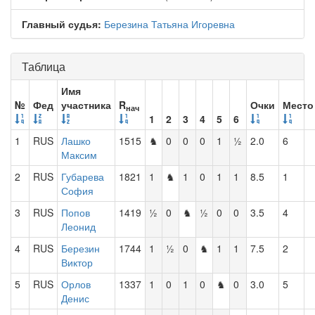
Главный судья:
Березина Татьяна Игоревна
Таблица
Имя
№
Фед
участника
R
Очки
Место
нач
1
2
3
4
5
6
1
RUS
Лашко
1515
♞
0
0
0
1
½
2.0
6
Максим
2
RUS
Губарева
1821
1
♞
1
0
1
1
8.5
1
София
3
RUS
Попов
1419
½
0
♞
½
0
0
3.5
4
Леонид
4
RUS
Березин
1744
1
½
0
♞
1
1
7.5
2
Виктор
5
RUS
Орлов
1337
1
0
1
0
♞
0
3.0
5
Денис