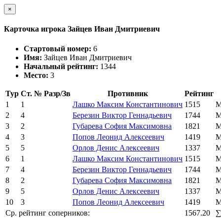
×
Карточка игрока Зайцев Иван Дмитриевич
Стартовый номер:
6
Имя:
Зайцев Иван Дмитриевич
Начальный рейтинг:
1344
Место:
3
Тур
Ст. №
Разр/Зв
Противник
Рейтинг
1
1
Лашко Максим Константинович
1515
М
2
4
Березин Виктор Геннадьевич
1744
М
3
2
Губарева София Максимовна
1821
М
4
3
Попов Леонид Алексеевич
1419
М
5
5
Орлов Денис Алексеевич
1337
М
6
1
Лашко Максим Константинович
1515
М
7
4
Березин Виктор Геннадьевич
1744
М
8
2
Губарева София Максимовна
1821
М
9
5
Орлов Денис Алексеевич
1337
М
10
3
Попов Леонид Алексеевич
1419
М
Ср. рейтинг соперников:
1567.20
∑