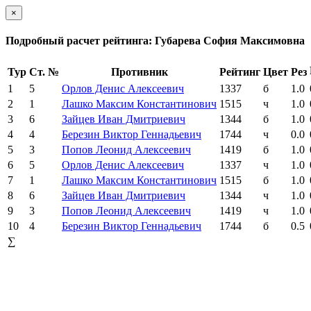
×
Подробный расчет рейтинга: Губарева София Максимовна
Тур
Ст. №
Противник
Рейтинг
Цвет
Рез
1
5
Орлов Денис Алексеевич
1337
б
1.0
2
1
Лашко Максим Константинович
1515
ч
1.0
3
6
Зайцев Иван Дмитриевич
1344
б
1.0
4
4
Березин Виктор Геннадьевич
1744
ч
0.0
5
3
Попов Леонид Алексеевич
1419
б
1.0
6
5
Орлов Денис Алексеевич
1337
ч
1.0
7
1
Лашко Максим Константинович
1515
б
1.0
8
6
Зайцев Иван Дмитриевич
1344
ч
1.0
9
3
Попов Леонид Алексеевич
1419
ч
1.0
10
4
Березин Виктор Геннадьевич
1744
б
0.5
∑