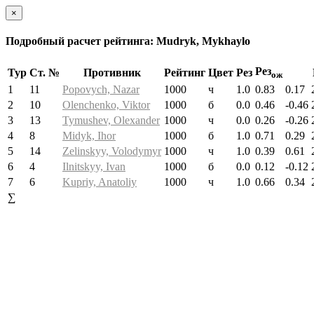
×
Подробный расчет рейтинга: Mudryk, Mykhaylo
Рез
Тур
Ст. №
Противник
Рейтинг
Цвет
Рез
ож
1
11
Popovych, Nazar
1000
ч
1.0
0.83
0.17
2
10
Olenchenko, Viktor
1000
б
0.0
0.46
-0.46
3
13
Tymushev, Olexander
1000
ч
0.0
0.26
-0.26
4
8
Midyk, Ihor
1000
б
1.0
0.71
0.29
5
14
Zelinskyy, Volodymyr
1000
ч
1.0
0.39
0.61
6
4
Ilnitskyy, Ivan
1000
б
0.0
0.12
-0.12
7
6
Kupriy, Anatoliy
1000
ч
1.0
0.66
0.34
∑