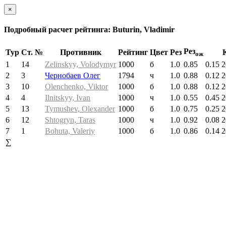
×
Подробный расчет рейтинга: Buturin, Vladimir
Рез
Тур
Ст. №
Противник
Рейтинг
Цвет
Рез
ож
1
14
Zelinskyy, Volodymyr
1000
б
1.0
0.85
0.15
2
2
3
Чернобаев Олег
1794
ч
1.0
0.88
0.12
2
3
10
Olenchenko, Viktor
1000
б
1.0
0.88
0.12
2
4
4
Ilnitskyy, Ivan
1000
ч
1.0
0.55
0.45
2
5
13
Tymushev, Olexander
1000
б
1.0
0.75
0.25
2
6
12
Shtogryn, Taras
1000
ч
1.0
0.92
0.08
2
7
1
Bohuta, Valeriy
1000
б
1.0
0.86
0.14
2
∑