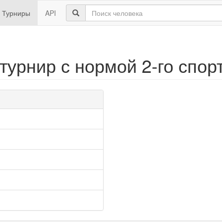
Турниры
API
урнир с нормой 2-го спор