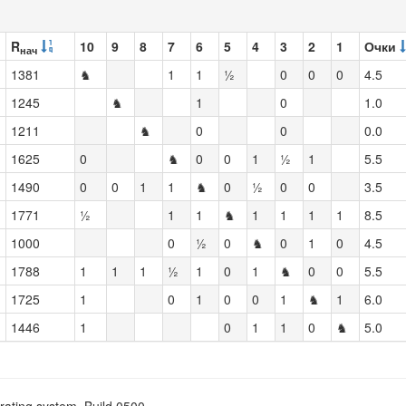
R
10
9
8
7
6
5
4
3
2
1
Очки
нач
1381
♞
1
1
½
0
0
0
4.5
1245
♞
1
0
1.0
1211
♞
0
0
0.0
1625
0
♞
0
0
1
½
1
5.5
1490
0
0
1
1
♞
0
½
0
0
3.5
1771
½
1
1
♞
1
1
1
1
8.5
1000
0
½
0
♞
0
1
0
4.5
1788
1
1
1
½
1
0
1
♞
0
0
5.5
1725
1
0
1
0
0
1
♞
1
6.0
1446
1
0
1
1
0
♞
5.0