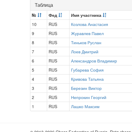
Таблица
№
Фед
Имя участника
10
RUS
Козлова Анастасия
9
RUS
Журавлев Павел
8
RUS
Тиньков Руслан
7
RUS
Лоев Дмитрий
6
RUS
Александров Владимир
5
RUS
Губарева София
4
RUS
Кривова Татьяна
3
RUS
Березин Виктор
2
RUS
Непрокин Георгий
1
RUS
Лашко Максим