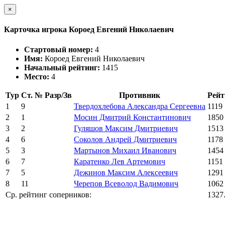
×
Карточка игрока Короед Евгений Николаевич
Стартовый номер:
4
Имя:
Короед Евгений Николаевич
Начальный рейтинг:
1415
Место:
4
Тур
Ст. №
Разр/Зв
Противник
Рейт
1
9
Твердохлебова Александра Сергеевна
1119
2
1
Мосин Дмитрий Константинович
1850
3
2
Гуляшов Максим Дмитриевич
1513
4
6
Соколов Андрей Дмитриевич
1178
5
3
Мартынов Михаил Иванович
1454
6
7
Каратенко Лев Артемович
1151
7
5
Дежинов Максим Алексеевич
1291
8
11
Черепов Всеволод Вадимович
1062
Ср. рейтинг соперников:
1327