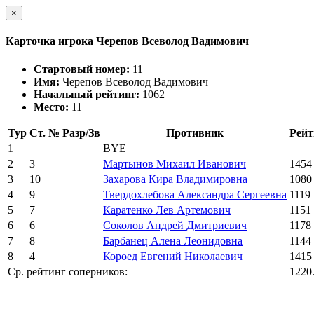
×
Карточка игрока Черепов Всеволод Вадимович
Стартовый номер:
11
Имя:
Черепов Всеволод Вадимович
Начальный рейтинг:
1062
Место:
11
Тур
Ст. №
Разр/Зв
Противник
Рейт
1
BYE
2
3
Мартынов Михаил Иванович
1454
3
10
Захарова Кира Владимировна
1080
4
9
Твердохлебова Александра Сергеевна
1119
5
7
Каратенко Лев Артемович
1151
6
6
Соколов Андрей Дмитриевич
1178
7
8
Барбанец Алена Леонидовна
1144
8
4
Короед Евгений Николаевич
1415
Ср. рейтинг соперников:
1220