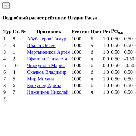
×
Подробный расчет рейтинга: Ягудин Расул
Рез
Тур
Ст. №
Противник
Рейтинг
Цвет
Рез
ож
1
8
Абубекеров Тимур
1000
б
1.0
0.50
0.50
2
9
Шкоян Овсен
1000
ч
1.0
0.50
0.50
3
1
Мартыненков Артём
1000
б
1.0
0.50
0.50
4
2
Ефанова Елизавета
1000
ч
0.0
0.50
-0.50
5
10
Чиркунова Мария
1000
б
0.0
0.50
-0.50
6
4
Скачков Владимир
1000
б
1.0
0.50
0.50
7
5
Мир Михаил
1000
ч
1.0
0.50
0.50
8
6
Брехунец Арина
1000
б
1.0
0.50
0.50
9
7
Нижников Николай
1000
ч
1.0
0.50
0.50
∑