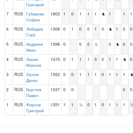
Григорий
7
RUS
Губарева
1802
1
0
1
1
1
♞
1
1
1
София
6
RUS
Лебедев
1308
0
1
0
0
1
0
♞
1
0
0
Глеб
5
RUS
Андреев
1396
0
0
0
½
0
♞
0
0
Иван
4
RUS
Лашко
1470
0
1
1
1
0
0
1
1
♞
0
Максим
3
RUS
Орлов
1352
0
0
1
1
1
0
1
1
1
Денис
2
RUS
Круглов
1037
0
0
0
0
Павел
1
RUS
Фирсов
1351
1
1
½
0
1
0
1
1
1
Григорий