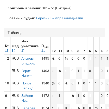
Контроль времени:
10' + 5" (Быстрые)
Главный судья:
Березин Виктор Геннадьевич
Таблица
Имя
№
Фед
участника
R
нач
12
11
10
9
8
7
6
5
4
3
12
RUS
Альперт
1495
♞
0
½
0
0
0
1
1
1
1
Владияр
11
RUS
Гердт
1403
1
♞
1
0
1
1
0
0
1
Никита
10
RUS
Попов
1340
½
0
♞
0
1
0
1
1
0
0
Леонид
9
RUS
Зайцев
1472
1
1
1
♞
1
0
1
1
0
0
Иван
8
RUS
Лебедев
1274
1
0
0
0
♞
0
0
½
1
0