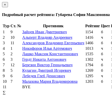
×
Подробный расчет рейтинга: Губарева София Максимовна
Тур
Ст. №
Противник
Рейтинг
Цвет
1
9
Зайцев Иван Дмитриевич
1154
б
2
10
Альперт Владияр Андреевич
1416
ч
3
11
Александров Владимир Евгеньевич
1466
б
4
1
Никифоров Илья Артемович
1013
ч
5
2
Лашко Максим Константинович
1535
б
6
3
Гердт Никита Антонович
1302
ч
7
12
Березин Виктор Геннадьевич
1794
б
8
5
Кулагин Дмитрий Игоревич
1269
б
9
6
Лебедев Глеб Денисович
1295
ч
10
7
Малахова Мария Владимировна
1203
б
11
BYE
∑