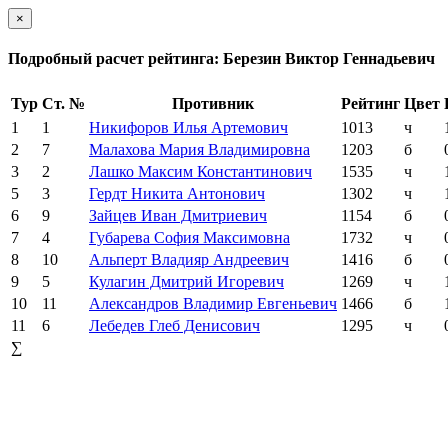
×
Подробный расчет рейтинга: Березин Виктор Геннадьевич
Тур
Ст. №
Противник
Рейтинг
Цвет
1
1
Никифоров Илья Артемович
1013
ч
2
7
Малахова Мария Владимировна
1203
б
3
2
Лашко Максим Константинович
1535
ч
5
3
Гердт Никита Антонович
1302
ч
6
9
Зайцев Иван Дмитриевич
1154
б
7
4
Губарева София Максимовна
1732
ч
8
10
Альперт Владияр Андреевич
1416
б
9
5
Кулагин Дмитрий Игоревич
1269
ч
10
11
Александров Владимир Евгеньевич
1466
б
11
6
Лебедев Глеб Денисович
1295
ч
∑