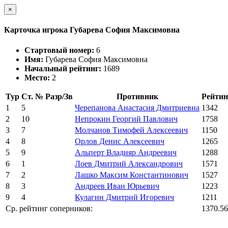
×
Карточка игрока Губарева София Максимовна
Стартовый номер:
6
Имя:
Губарева София Максимовна
Начальный рейтинг:
1689
Место:
2
Тур
Ст. №
Разр/Зв
Противник
Рейтин
1
5
Черепанова Анастасия Дмитриевна
1342
2
10
Непрокин Георгий Павлович
1758
3
7
Молчанов Тимофей Алексеевич
1150
4
8
Орлов Денис Алексеевич
1265
5
9
Альперт Владияр Андреевич
1288
6
1
Лоев Дмитрий Александрович
1571
7
2
Лашко Максим Константинович
1527
8
3
Андреев Иван Юрьевич
1223
9
4
Кулагин Дмитрий Игоревич
1211
Ср. рейтинг соперников:
1370.56