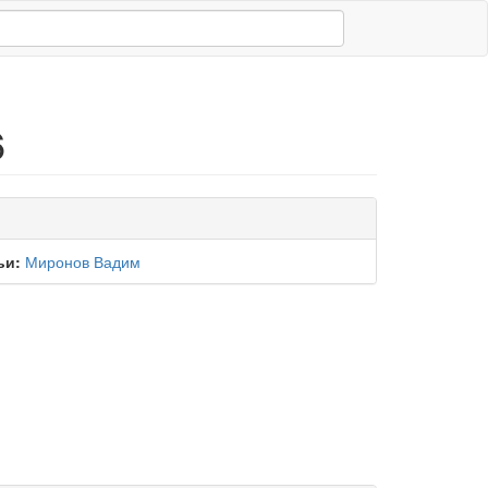
6
ьи:
Миронов Вадим