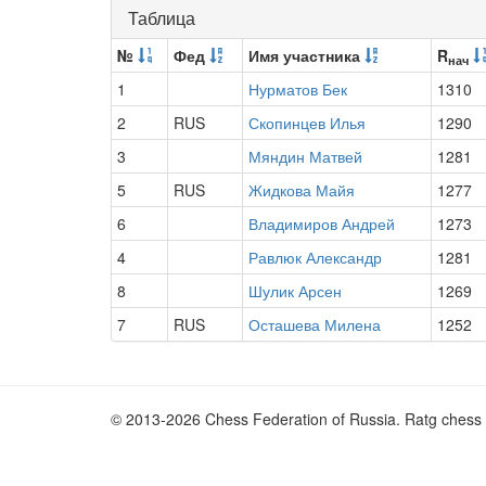
Таблица
№
Фед
Имя участника
R
нач
1
Нурматов Бек
1310
2
RUS
Скопинцев Илья
1290
3
Мяндин Матвей
1281
5
RUS
Жидкова Майя
1277
6
Владимиров Андрей
1273
4
Равлюк Александр
1281
8
Шулик Арсен
1269
7
RUS
Осташева Милена
1252
© 2013-2026 Chess Federation of Russia. Ratg chess 