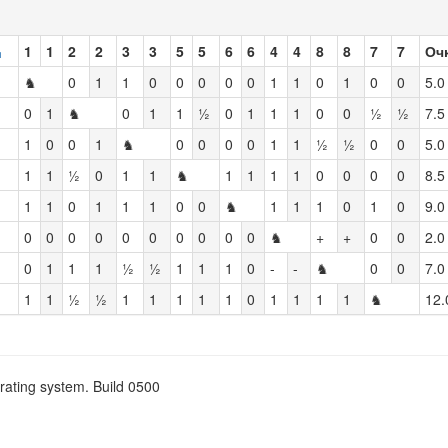
1
1
2
2
3
3
5
5
6
6
4
4
8
8
7
7
Оч
♞
0
1
1
0
0
0
0
0
1
1
0
1
0
0
5.0
0
1
♞
0
1
1
½
0
1
1
1
0
0
½
½
7.5
1
0
0
1
♞
0
0
0
0
1
1
½
½
0
0
5.0
1
1
½
0
1
1
♞
1
1
1
1
0
0
0
0
8.5
1
1
0
1
1
1
0
0
♞
1
1
1
0
1
0
9.0
0
0
0
0
0
0
0
0
0
0
♞
+
+
0
0
2.0
0
1
1
1
½
½
1
1
1
0
-
-
♞
0
0
7.0
1
1
½
½
1
1
1
1
1
0
1
1
1
1
♞
12.
rating system. Build 0500