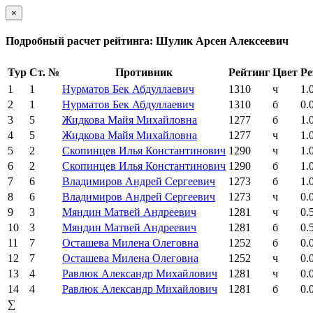
×
Подробный расчет рейтинга: Шулик Арсен Алексеевич
Тур
Ст. №
Противник
Рейтинг
Цвет
Ре
1
1
Нурматов Бек Абдуллаевич
1310
ч
1.
2
1
Нурматов Бек Абдуллаевич
1310
б
0.
3
5
Жидкова Майя Михайловна
1277
б
1.
4
5
Жидкова Майя Михайловна
1277
ч
1.
5
2
Скопинцев Илья Константинович
1290
ч
1.
6
2
Скопинцев Илья Константинович
1290
б
1.
7
6
Владимиров Андрей Сергеевич
1273
б
1.
8
6
Владимиров Андрей Сергеевич
1273
ч
0.
9
3
Мяндин Матвей Андреевич
1281
ч
0.
10
3
Мяндин Матвей Андреевич
1281
б
0.
11
7
Осташева Милена Олеговна
1252
б
0.
12
7
Осташева Милена Олеговна
1252
ч
0.
13
4
Равлюк Александр Михайлович
1281
ч
0.
14
4
Равлюк Александр Михайлович
1281
б
0.
∑