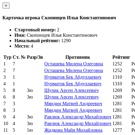
×
Карточка игрока Скопинцев Илья Константинович
Стартовый номер:
2
Имя:
Скопинцев Илья Константинович
Начальный рейтинг:
1290
Место:
4
Тур
Ст. №
Разр/Зв
Противник
Рейтинг
1
7
Осташева Милена Олеговна
1252
Р
2
7
Осташева Милена Олеговна
1252
Р
3
1
Нурматов Бек Абдуллаевич
1310
Р
4
1
Нурматов Бек Абдуллаевич
1310
Р
5
8
3ю
Шулик Арсен Алексеевич
1269
Р
6
8
3ю
Шулик Арсен Алексеевич
1269
Р
7
3
Мяндин Матвей Андреевич
1281
Р
8
3
Мяндин Матвей Андреевич
1281
Р
9
4
3ю
Равлюк Александр Михайлович
1281
Р
10
4
3ю
Равлюк Александр Михайлович
1281
Р
11
5
1ю
Жидкова Майя Михайловна
1277
Р