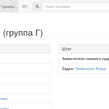
Турниры
API
 (группа Г)
Штат
Заместители главного суд
Судьи:
Привалихин Фёдор
рович
рович