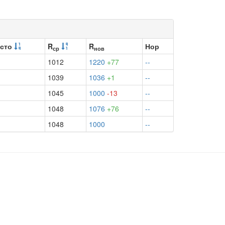
сто
R
R
Нор
ср
нов
1012
1220
+77
--
1039
1036
+1
--
1045
1000
-13
--
1048
1076
+76
--
1048
1000
--