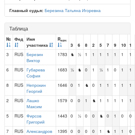
Главный судья:
Березина Татьяна Игоревна
Таблица
№
Фед
Имя
R
нач
участника
3
6
8
2
5
7
9
10
1
3
RUS
Березин
1783
♞
½
1
1
1
1
1
1
1
Виктор
6
RUS
Губарева
1683
½
♞
0
1
½
1
0
1
1
София
8
RUS
Непрокин
1646
0
1
♞
0
1
1
1
1
1
Георгий
2
RUS
Лашко
1579
0
0
1
♞
1
1
1
1
1
Максим
5
RUS
Фирсов
1443
0
½
0
0
♞
0
1
0
0
Григорий
7
RUS
Александров
1395
0
0
0
0
1
♞
1
1
0