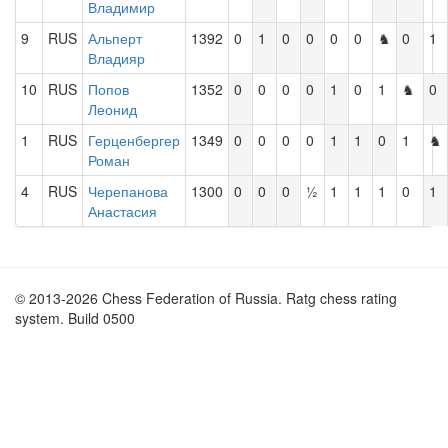
Владимир
9
RUS
Альперт
1392
0
1
0
0
0
0
♞
0
1
Владияр
10
RUS
Попов
1352
0
0
0
0
1
0
1
♞
0
Леонид
1
RUS
Герценбергер
1349
0
0
0
0
1
1
0
1
♞
Роман
4
RUS
Черепанова
1300
0
0
0
½
1
1
1
0
1
Анастасия
© 2013-2026 Chess Federation of Russia. Ratg chess rating
system. Build 0500