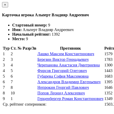
×
Карточка игрока Альперт Владияр Андреевич
Стартовый номер:
9
Имя:
Альперт Владияр Андреевич
Начальный рейтинг:
1392
Место:
9
Тур
Ст. №
Разр/Зв
Противник
Рейт
1
2
Лашко Максим Константинович
1579
2
3
Березин Виктор Геннадьевич
1783
3
4
Черепанова Анастасия Дмитриевна
1300
4
5
Фирсов Григорий Олегович
1443
5
6
Губарева София Максимовна
1683
6
7
Александров Владимир Евгеньевич
1395
7
8
Непрокин Георгий Павлович
1646
8
10
Попов Леонид Алексеевич
1352
9
1
Герценбергер Роман Константинович
1349
Ср. рейтинг соперников:
1503.