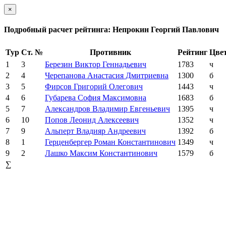
×
Подробный расчет рейтинга: Непрокин Георгий Павлович
Тур
Ст. №
Противник
Рейтинг
Цве
1
3
Березин Виктор Геннадьевич
1783
ч
2
4
Черепанова Анастасия Дмитриевна
1300
б
3
5
Фирсов Григорий Олегович
1443
ч
4
6
Губарева София Максимовна
1683
б
5
7
Александров Владимир Евгеньевич
1395
ч
6
10
Попов Леонид Алексеевич
1352
ч
7
9
Альперт Владияр Андреевич
1392
б
8
1
Герценбергер Роман Константинович
1349
ч
9
2
Лашко Максим Константинович
1579
б
∑