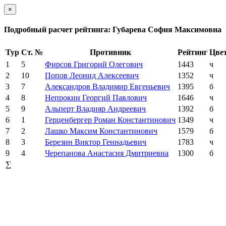
×
Подробный расчет рейтинга: Губарева София Максимовна
Тур
Ст. №
Противник
Рейтинг
Цве
1
5
Фирсов Григорий Олегович
1443
ч
2
10
Попов Леонид Алексеевич
1352
ч
3
7
Александров Владимир Евгеньевич
1395
б
4
8
Непрокин Георгий Павлович
1646
ч
5
9
Альперт Владияр Андреевич
1392
б
6
1
Герценбергер Роман Константинович
1349
ч
7
2
Лашко Максим Константинович
1579
б
8
3
Березин Виктор Геннадьевич
1783
ч
9
4
Черепанова Анастасия Дмитриевна
1300
б
∑