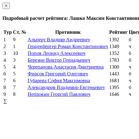
×
Подробный расчет рейтинга: Лашко Максим Константинов
Тур
Ст. №
Противник
Рейтинг
Цве
1
9
Альперт Владияр Андреевич
1392
б
2
1
Герценбергер Роман Константинович
1349
ч
3
10
Попов Леонид Алексеевич
1352
б
4
3
Березин Виктор Геннадьевич
1783
б
5
4
Черепанова Анастасия Дмитриевна
1300
ч
6
5
Фирсов Григорий Олегович
1443
б
7
6
Губарева София Максимовна
1683
ч
8
7
Александров Владимир Евгеньевич
1395
б
9
8
Непрокин Георгий Павлович
1646
ч
∑