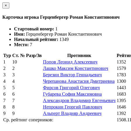
×
Карточка игрока Герценбергер Роман Константинович
Стартовый номер:
1
Имя:
Герценбергер Роман Константинович
Начальный рейтинг:
1349
Место:
7
Тур
Ст. №
Разр/Зв
Противник
Рейти
1
10
Попов Леонид Алексеевич
1352
2
2
Лашко Максим Константинович
1579
3
3
Березин Виктор Геннадьевич
1783
4
4
Черепанова Анастасия Дмитриевна
1300
5
5
Фирсов Григорий Олегович
1443
6
6
Губарева София Максимовна
1683
7
7
Александров Владимир Евгеньевич
1395
8
8
Непрокин Георгий Павлович
1646
9
9
Альперт Владияр Андреевич
1392
Ср. рейтинг соперников:
1508.1