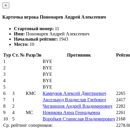
×
Карточка игрока Пономарев Андрей Алексеевич
Стартовый номер:
11
Имя:
Пономарев Андрей Алексеевич
Начальный рейтинг:
1943
Место:
10
Тур
Ст. №
Разр/Зв
Противник
Рейти
1
BYE
2
BYE
3
BYE
4
BYE
5
BYE
6
3
КМС
Камруков Алексей Дмитриевич
2265
7
1
Аксельрод Владислав Глебович
2417
8
2
Чигвинцев Андрей Владимирович
2282
9
4
МС
Новикова Анна Геннадьевна
2261
10
5
Воробьев Станислав Владимирович
2168
Ср. рейтинг соперников:
2278.6