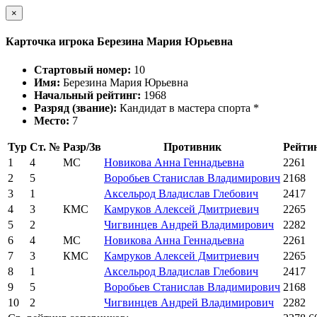
×
Карточка игрока Березина Мария Юрьевна
Стартовый номер:
10
Имя:
Березина Мария Юрьевна
Начальный рейтинг:
1968
Разряд (звание):
Кандидат в мастера спорта *
Место:
7
Тур
Ст. №
Разр/Зв
Противник
Рейти
1
4
МС
Новикова Анна Геннадьевна
2261
2
5
Воробьев Станислав Владимирович
2168
3
1
Аксельрод Владислав Глебович
2417
4
3
КМС
Камруков Алексей Дмитриевич
2265
5
2
Чигвинцев Андрей Владимирович
2282
6
4
МС
Новикова Анна Геннадьевна
2261
7
3
КМС
Камруков Алексей Дмитриевич
2265
8
1
Аксельрод Владислав Глебович
2417
9
5
Воробьев Станислав Владимирович
2168
10
2
Чигвинцев Андрей Владимирович
2282