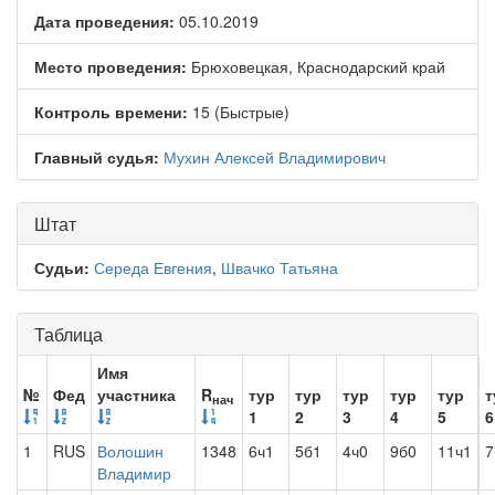
Дата проведения:
05.10.2019
Место проведения:
Брюховецкая, Краснодарский край
Контроль времени:
15 (Быстрые)
Главный судья:
Мухин Алексей Владимирович
Штат
Судьи:
Середа Евгения
,
Швачко Татьяна
Таблица
Имя
№
Фед
участника
R
тур
тур
тур
тур
тур
т
нач
1
2
3
4
5
6
1
RUS
Волошин
1348
6ч1
5б1
4ч0
9б0
11ч1
7
Владимир