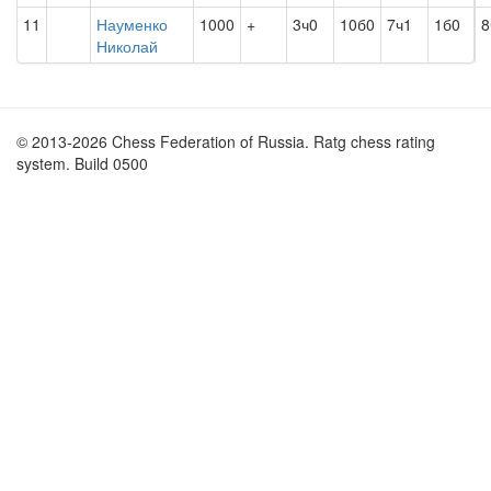
11
Науменко
1000
+
3ч0
10б0
7ч1
1б0
8
Николай
© 2013-2026 Chess Federation of Russia. Ratg chess rating
system. Build 0500