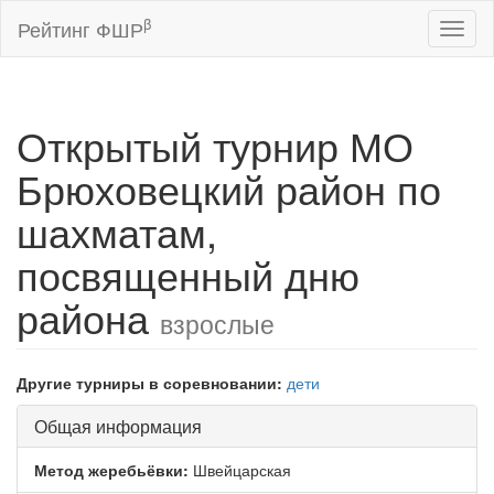
β
Рейтинг ФШР
Toggl
naviga
Открытый турнир МО
Брюховецкий район по
шахматам,
посвященный дню
района
взрослые
Другие турниры в соревновании:
дети
Общая информация
Метод жеребьёвки:
Швейцарская