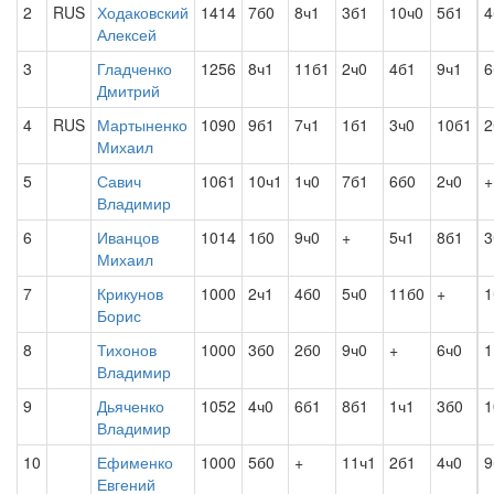
2
RUS
Ходаковский
1414
7б0
8ч1
3б1
10ч0
5б1
4
Алексей
3
Гладченко
1256
8ч1
11б1
2ч0
4б1
9ч1
6
Дмитрий
4
RUS
Мартыненко
1090
9б1
7ч1
1б1
3ч0
10б1
2
Михаил
5
Савич
1061
10ч1
1ч0
7б1
6б0
2ч0
+
Владимир
6
Иванцов
1014
1б0
9ч0
+
5ч1
8б1
3
Михаил
7
Крикунов
1000
2ч1
4б0
5ч0
11б0
+
1
Борис
8
Тихонов
1000
3б0
2б0
9ч0
+
6ч0
1
Владимир
9
Дьяченко
1052
4ч0
6б1
8б1
1ч1
3б0
1
Владимир
10
Ефименко
1000
5б0
+
11ч1
2б1
4ч0
9
Евгений