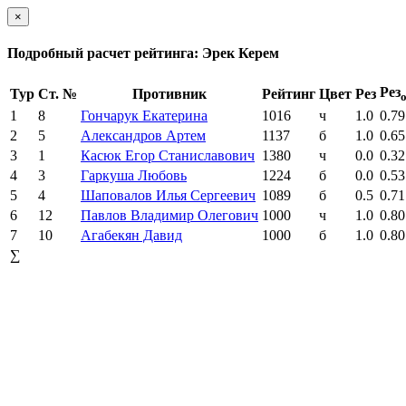
×
Подробный расчет рейтинга: Эрек Керем
Рез
Тур
Ст. №
Противник
Рейтинг
Цвет
Рез
1
8
Гончарук Екатерина
1016
ч
1.0
0.79
2
5
Александров Артем
1137
б
1.0
0.65
3
1
Касюк Егор Станиславович
1380
ч
0.0
0.32
4
3
Гаркуша Любовь
1224
б
0.0
0.53
5
4
Шаповалов Илья Сергеевич
1089
б
0.5
0.71
6
12
Павлов Владимир Олегович
1000
ч
1.0
0.80
7
10
Агабекян Давид
1000
б
1.0
0.80
∑