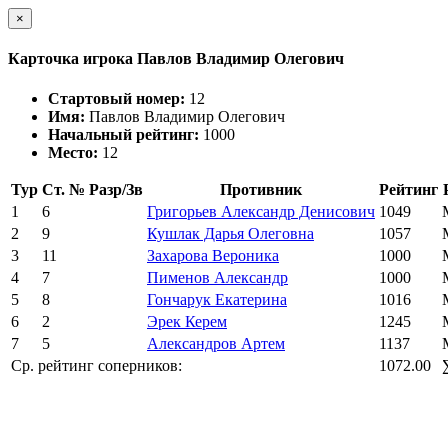
×
Карточка игрока Павлов Владимир Олегович
Стартовый номер:
12
Имя:
Павлов Владимир Олегович
Начальный рейтинг:
1000
Место:
12
Тур
Ст. №
Разр/Зв
Противник
Рейтинг
1
6
Григорьев Александр Денисович
1049
2
9
Кушлак Дарья Олеговна
1057
3
11
Захарова Вероника
1000
4
7
Пименов Александр
1000
5
8
Гончарук Екатерина
1016
6
2
Эрек Керем
1245
7
5
Александров Артем
1137
Ср. рейтинг соперников:
1072.00