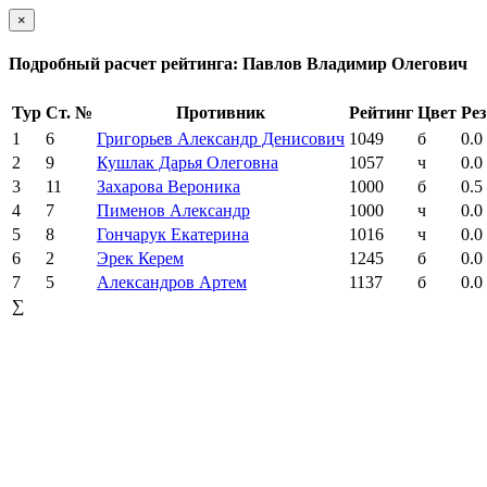
×
Подробный расчет рейтинга: Павлов Владимир Олегович
Тур
Ст. №
Противник
Рейтинг
Цвет
Рез
1
6
Григорьев Александр Денисович
1049
б
0.0
2
9
Кушлак Дарья Олеговна
1057
ч
0.0
3
11
Захарова Вероника
1000
б
0.5
4
7
Пименов Александр
1000
ч
0.0
5
8
Гончарук Екатерина
1016
ч
0.0
6
2
Эрек Керем
1245
б
0.0
7
5
Александров Артем
1137
б
0.0
∑