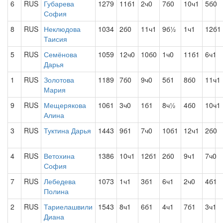
6
RUS
Губарева
1279
11б1
2ч0
7б0
10ч1
5б0
София
8
RUS
Неклюдова
1034
2б0
11ч1
9б½
1ч1
12б1
Таисия
5
RUS
Семёнова
1059
12ч0
10б0
1ч0
11б1
6ч1
Дарья
1
RUS
Золотова
1189
7б0
9ч0
5б1
8б0
11ч1
Мария
9
RUS
Мещерякова
1061
3ч0
1б1
8ч½
4б0
10ч1
Алина
3
RUS
Туктина Дарья
1443
9б1
7ч0
10б1
12ч1
2б0
4
RUS
Ветохина
1386
10ч1
12б1
2б0
9ч1
7ч0
София
7
RUS
Лебедева
1073
1ч1
3б1
6ч1
2ч0
4б1
Полина
2
RUS
Тариелашвили
1543
8ч1
6б1
4ч1
7б1
3ч1
Диана