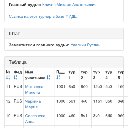
Главный судья:
Кличев Михаил Анатольевич
Ссылка на этот турнир в базе ФИДЕ
Штат
Заместители главного судьи:
Удалкин Руслан
Таблица
№
Фед
Имя
R
тур
тур
тур
тур
тур
нач
участника
1
2
3
4
5
11
RUS
Матвеева
1001
6ч0
8б0
12ч0
5ч0
1б0
Милена
12
RUS
Чаркина
1000
5б1
4ч0
11б1
3б0
8ч0
Мария
10
RUS
Селезнева
1000
4б0
5ч1
3ч0
6б0
9б0
Анна