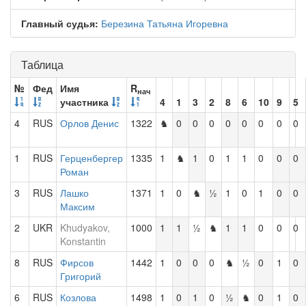
Главный судья:
Березина Татьяна Игоревна
Таблица
№
Фед
Имя
R
нач
участника
4
1
3
2
8
6
10
9
5
4
RUS
Орлов Денис
1322
♞
0
0
0
0
0
0
0
0
1
RUS
Герценбергер
1335
1
♞
1
0
1
1
0
0
0
Роман
3
RUS
Лашко
1371
1
0
♞
½
1
0
1
0
0
Максим
2
UKR
Khudyakov,
1000
1
1
½
♞
1
1
0
0
0
Konstantin
8
RUS
Фирсов
1442
1
0
0
0
♞
½
0
1
0
Григорий
6
RUS
Козлова
1498
1
0
1
0
½
♞
0
1
0