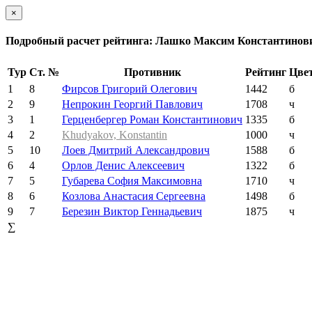
×
Подробный расчет рейтинга: Лашко Максим Константинов
Тур
Ст. №
Противник
Рейтинг
Цве
1
8
Фирсов Григорий Олегович
1442
б
2
9
Непрокин Георгий Павлович
1708
ч
3
1
Герценбергер Роман Константинович
1335
б
4
2
Khudyakov, Konstantin
1000
ч
5
10
Лоев Дмитрий Александрович
1588
б
6
4
Орлов Денис Алексеевич
1322
б
7
5
Губарева София Максимовна
1710
ч
8
6
Козлова Анастасия Сергеевна
1498
б
9
7
Березин Виктор Геннадьевич
1875
ч
∑