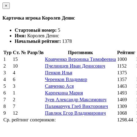
×
Карточка игрока Королев Денис
Стартовый номер:
5
Имя:
Королев Денис
Начальный рейтинг:
1378
Тур
Ст. №
Разр/Зв
Противник
Рейтинг
1
15
Кравченко Вероника Тимофеевна
1000
2
10
Пчелинцев Иван Денисович
1152
3
4
Пенков Илья
1375
4
6
Черенков Владимир
1357
5
3
Савченко Ася
1463
6
1
Карпекина Мария
1493
7
2
Зуев Александр Максимович
1469
8
7
Паламарчук Глеб Викторович
1309
9
12
Павлюк Егор Владимирович
1068
Ср. рейтинг соперников:
1298.44