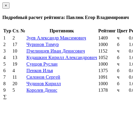
×
Подробный расчет рейтинга: Павлюк Егор Владимирович
Тур
Ст. №
Противник
Рейтинг
Цвет
Р
1
2
Зуев Александр Максимович
1469
ч
0.
2
17
Чуринов Тимур
1000
б
1.
3
10
Пчелинцев Иван Денисович
1152
ч
0.
4
13
Кудашкин Кирилл Александрович
1052
б
1.
5
19
Сунцов Руслан
1000
ч
1.
6
4
Пенков Илья
1375
б
0.
7
11
Силонов Сергей
1091
ч
0.
8
20
Чудинов Кирилл
1000
б
1.
9
5
Королев Денис
1378
ч
0.
∑