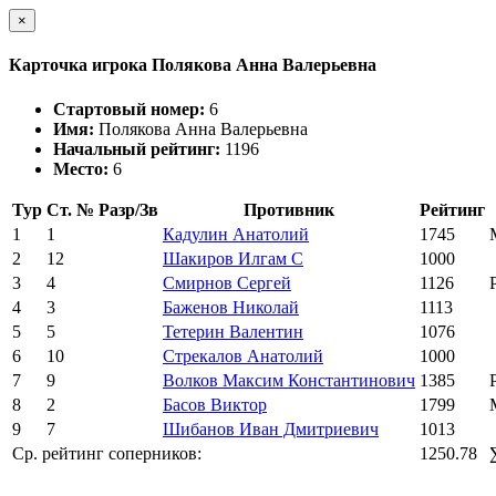
×
Карточка игрока Полякова Анна Валерьевна
Стартовый номер:
6
Имя:
Полякова Анна Валерьевна
Начальный рейтинг:
1196
Место:
6
Тур
Ст. №
Разр/Зв
Противник
Рейтинг
1
1
Кадулин Анатолий
1745
2
12
Шакиров Илгам С
1000
3
4
Смирнов Сергей
1126
4
3
Баженов Николай
1113
5
5
Тетерин Валентин
1076
6
10
Стрекалов Анатолий
1000
7
9
Волков Максим Константинович
1385
8
2
Басов Виктор
1799
9
7
Шибанов Иван Дмитриевич
1013
Ср. рейтинг соперников:
1250.78