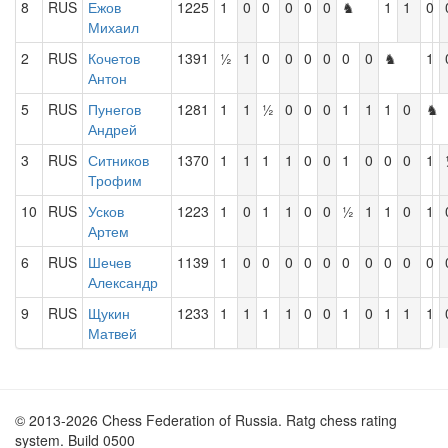
8
RUS
Ежов
1225
1
0
0
0
0
0
♞
1
1
0
Михаил
2
RUS
Кочетов
1391
½
1
0
0
0
0
0
0
♞
1
Антон
5
RUS
Пунегов
1281
1
1
½
0
0
0
1
1
1
0
♞
Андрей
3
RUS
Ситников
1370
1
1
1
1
0
0
1
0
0
0
1
Трофим
10
RUS
Усков
1223
1
0
1
1
0
0
½
1
1
0
1
Артем
6
RUS
Шечев
1139
1
0
0
0
0
0
0
0
0
0
0
Александр
9
RUS
Щукин
1233
1
1
1
1
0
0
1
0
1
1
1
Матвей
© 2013-2026 Chess Federation of Russia. Ratg chess rating
system. Build 0500