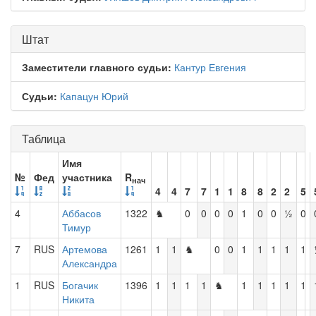
Штат
Заместители главного судьи:
Кантур Евгения
Судьи:
Капацун Юрий
Таблица
Имя
№
Фед
участника
R
нач
4
4
7
7
1
1
8
8
2
2
5
4
Аббасов
1322
♞
0
0
0
0
1
0
0
½
0
Тимур
7
RUS
Артемова
1261
1
1
♞
0
0
1
1
1
1
1
Александра
1
RUS
Богачик
1396
1
1
1
1
♞
1
1
1
1
1
Никита