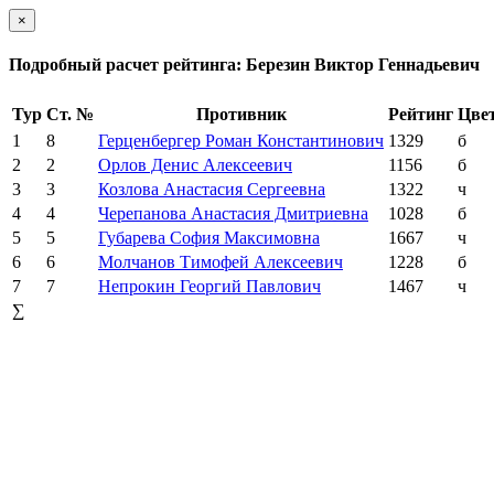
×
Подробный расчет рейтинга: Березин Виктор Геннадьевич
Тур
Ст. №
Противник
Рейтинг
Цве
1
8
Герценбергер Роман Константинович
1329
б
2
2
Орлов Денис Алексеевич
1156
б
3
3
Козлова Анастасия Сергеевна
1322
ч
4
4
Черепанова Анастасия Дмитриевна
1028
б
5
5
Губарева София Максимовна
1667
ч
6
6
Молчанов Тимофей Алексеевич
1228
б
7
7
Непрокин Георгий Павлович
1467
ч
∑