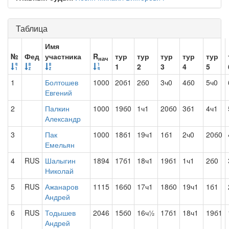
Таблица
Имя
№
Фед
участника
R
тур
тур
тур
тур
тур
нач
1
2
3
4
5
1
Болтошев
1000
20б1
2б0
3ч0
4б0
5ч0
Евгений
2
Палкин
1000
19б0
1ч1
20б0
3б1
4ч1
Александр
3
Пак
1000
18б1
19ч1
1б1
2ч0
20б0
Емельян
4
RUS
Шалыгин
1894
17б1
18ч1
19б1
1ч1
2б0
Николай
5
RUS
Ажанаров
1115
16б0
17ч1
18б0
19ч1
1б1
Андрей
6
RUS
Тодышев
2046
15б0
16ч½
17б1
18ч1
19б1
Андрей