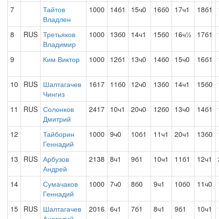
7
Тайтов
1000
14б1
15ч0
16б0
17ч1
18б1
Владлен
8
RUS
Третьяков
1000
13б0
14ч1
15б0
16ч½
17б1
Владимир
9
Ким Виктор
1000
12б1
13ч0
14б0
15ч0
16б1
10
RUS
Шалтагачев
1617
11б0
12ч0
13б0
14ч1
15б0
Чингиз
11
RUS
Солонков
2417
10ч1
20ч0
12б0
13ч0
14б1
Дмитрий
12
Тайборин
1000
9ч0
10б1
11ч1
20ч1
13б0
Геннадий
13
RUS
Арбузов
2138
8ч1
9б1
10ч1
11б1
12ч1
Андрей
14
Сумачаков
1000
7ч0
8б0
9ч1
10б0
11ч0
Геннадий
15
RUS
Шалтагачев
2016
6ч1
7б1
8ч1
9б1
10ч1
Анатолий