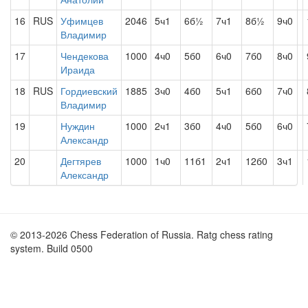
16
RUS
Уфимцев
2046
5ч1
6б½
7ч1
8б½
9ч0
Владимир
17
Чендекова
1000
4ч0
5б0
6ч0
7б0
8ч0
Ираида
18
RUS
Гордиевский
1885
3ч0
4б0
5ч1
6б0
7ч0
Владимир
19
Нуждин
1000
2ч1
3б0
4ч0
5б0
6ч0
Александр
20
Дегтярев
1000
1ч0
11б1
2ч1
12б0
3ч1
Александр
© 2013-2026 Chess Federation of Russia. Ratg chess rating
system. Build 0500