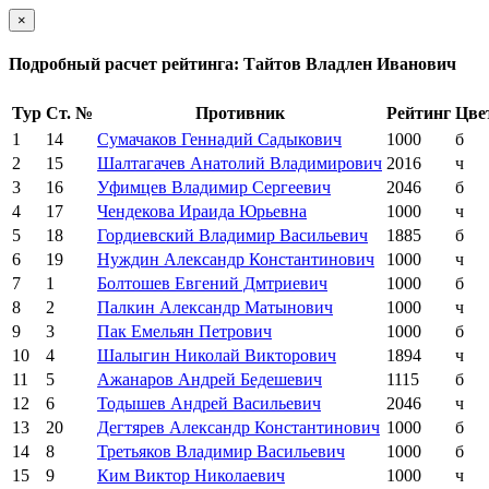
×
Подробный расчет рейтинга: Тайтов Владлен Иванович
Тур
Ст. №
Противник
Рейтинг
Цве
1
14
Сумачаков Геннадий Садыкович
1000
б
2
15
Шалтагачев Анатолий Владимирович
2016
ч
3
16
Уфимцев Владимир Сергеевич
2046
б
4
17
Чендекова Ираида Юрьевна
1000
ч
5
18
Гордиевский Владимир Васильевич
1885
б
6
19
Нуждин Александр Константинович
1000
ч
7
1
Болтошев Евгений Дмтриевич
1000
б
8
2
Палкин Александр Матынович
1000
ч
9
3
Пак Емельян Петрович
1000
б
10
4
Шалыгин Николай Викторович
1894
ч
11
5
Ажанаров Андрей Бедешевич
1115
б
12
6
Тодышев Андрей Васильевич
2046
ч
13
20
Дегтярев Александр Константинович
1000
б
14
8
Третьяков Владимир Васильевич
1000
б
15
9
Ким Виктор Николаевич
1000
ч