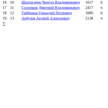
16
10
Шалтагачев Чингиз Владимирович
1617
б
17
11
Солонков Дмитрий Владимирович
2417
ч
18
12
Тайборин Геннадий Петрович
1000
б
19
13
Арбузов Андрей Алексеевич
2138
ч
∑