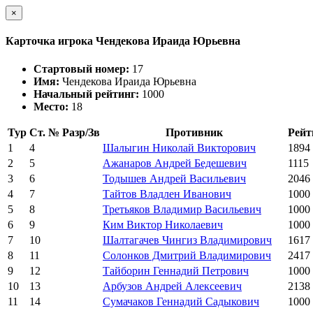
×
Карточка игрока Чендекова Ираида Юрьевна
Стартовый номер:
17
Имя:
Чендекова Ираида Юрьевна
Начальный рейтинг:
1000
Место:
18
Тур
Ст. №
Разр/Зв
Противник
Рейт
1
4
Шалыгин Николай Викторович
1894
2
5
Ажанаров Андрей Бедешевич
1115
3
6
Тодышев Андрей Васильевич
2046
4
7
Тайтов Владлен Иванович
1000
5
8
Третьяков Владимир Васильевич
1000
6
9
Ким Виктор Николаевич
1000
7
10
Шалтагачев Чингиз Владимирович
1617
8
11
Солонков Дмитрий Владимирович
2417
9
12
Тайборин Геннадий Петрович
1000
10
13
Арбузов Андрей Алексеевич
2138
11
14
Сумачаков Геннадий Садыкович
1000