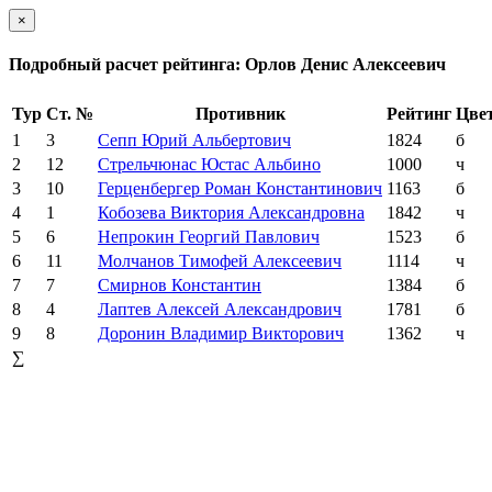
×
Подробный расчет рейтинга: Орлов Денис Алексеевич
Тур
Ст. №
Противник
Рейтинг
Цве
1
3
Сепп Юрий Альбертович
1824
б
2
12
Стрельчюнас Юстас Альбино
1000
ч
3
10
Герценбергер Роман Константинович
1163
б
4
1
Кобозева Виктория Александровна
1842
ч
5
6
Непрокин Георгий Павлович
1523
б
6
11
Молчанов Тимофей Алексеевич
1114
ч
7
7
Смирнов Константин
1384
б
8
4
Лаптев Алексей Александрович
1781
б
9
8
Доронин Владимир Викторович
1362
ч
∑