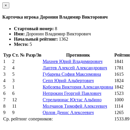
×
Карточка игрока Доронин Владимир Викторович
Стартовый номер:
8
Имя:
Доронин Владимир Викторович
Начальный рейтинг:
1362
Место:
5
Тур
Ст. №
Разр/Зв
Противник
Рейтин
1
2
Махнев Юрий Владимирович
1841
2
4
Лаптев Алексей Александрович
1781
3
5
Губарева София Максимовна
1615
4
3
Сепп Юрий Альбертович
1824
5
1
Кобозева Виктория Александровна
1842
6
6
Непрокин Георгий Павлович
1523
7
12
Стрельчюнас Юстас Альбино
1000
8
11
Молчанов Тимофей Алексеевич
1114
9
9
Орлов Денис Алексеевич
1265
Ср. рейтинг соперников:
1533.89