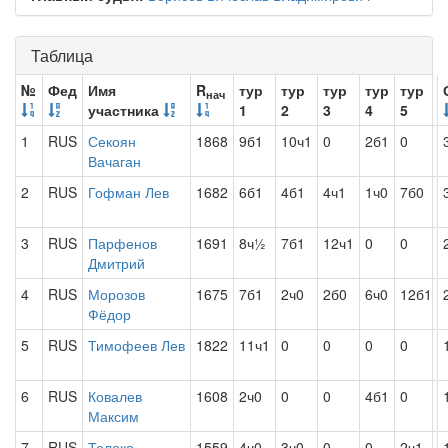
Таблица
№
Фед
Имя
R
тур
тур
тур
тур
тур
нач
участника
1
2
3
4
5
1
RUS
Секоян
1868
9б1
10ч1
0
2б1
0
Вачаган
2
RUS
Гофман Лев
1682
6б1
4б1
4ч1
1ч0
7б0
3
RUS
Парфенов
1691
8ч½
7б1
12ч1
0
0
Дмитрий
4
RUS
Морозов
1675
7б1
2ч0
2б0
6ч0
12б1
Фёдор
5
RUS
Тимофеев Лев
1822
11ч1
0
0
0
0
6
RUS
Ковалев
1608
2ч0
0
0
4б1
0
Максим
7
RUS
Толоко
1559
4ч0
3ч0
0
0
2ч1