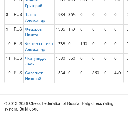
Григорий
8
RUS
Титов
1984
3б½
0
0
0
0
Александр
9
RUS
Федоров
1935
1ч0
0
0
0
0
Никита
10
RUS
Финкельштейн
1788
0
1б0
0
0
0
Александр
11
RUS
Чхитунидзе
1580
5б0
0
0
0
0
Леон
12
RUS
Савельев
1564
0
0
3б0
0
4ч0
Николай
© 2013-2026 Chess Federation of Russia. Ratg chess rating
system. Build 0500