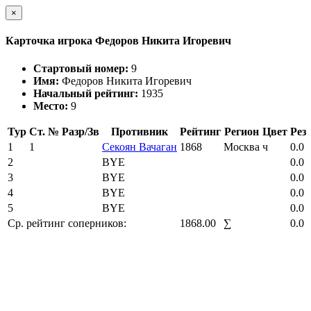
×
Карточка игрока Федоров Никита Игоревич
Стартовый номер:
9
Имя:
Федоров Никита Игоревич
Начальный рейтинг:
1935
Место:
9
Тур
Ст. №
Разр/Зв
Противник
Рейтинг
Регион
Цвет
Рез
1
1
Секоян Вачаган
1868
Москва
ч
0.0
2
BYE
0.0
3
BYE
0.0
4
BYE
0.0
5
BYE
0.0
Ср. рейтинг соперников:
1868.00
∑
0.0