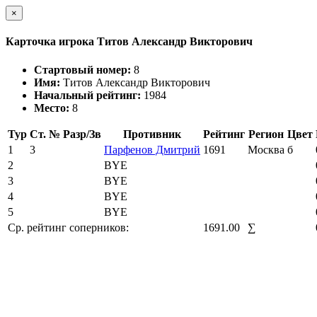
×
Карточка игрока Титов Александр Викторович
Стартовый номер:
8
Имя:
Титов Александр Викторович
Начальный рейтинг:
1984
Место:
8
Тур
Ст. №
Разр/Зв
Противник
Рейтинг
Регион
Цвет
1
3
Парфенов Дмитрий
1691
Москва
б
2
BYE
3
BYE
4
BYE
5
BYE
Ср. рейтинг соперников:
1691.00
∑